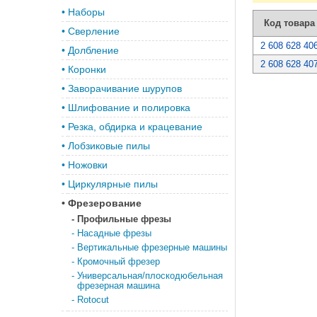
•
Наборы
Код товара
•
Сверление
2 608 628 40
•
Долбление
2 608 628 40
•
Коронки
•
Заворачивание шурупов
•
Шлифование и полировка
•
Резка, обдирка и крацевание
•
Лобзиковые пилы
•
Ножовки
•
Циркулярные пилы
•
Фрезерование
-
Профильные фрезы
-
Насадные фрезы
-
Вертикальные фрезерные машины
-
Кромочный фрезер
-
Универсальная/плоскодюбельная
фрезерная машина
-
Rotocut