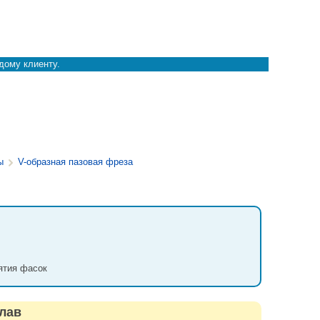
дому клиенту.
ы
V-образная пазовая фреза
ятия фасок
плав