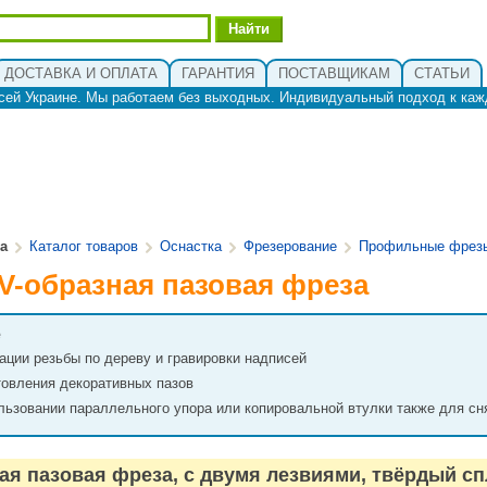
ДОСТАВКА И ОПЛАТА
ГАРАНТИЯ
ПОСТАВЩИКАМ
СТАТЬИ
сей Украине. Мы работаем без выходных. Индивидуальный подход к каж
ua
Каталог товаров
Оснастка
Фрезерование
Профильные фрез
 V-образная пазовая фреза
е
ации резьбы по дереву и гравировки надписей
товления декоративных пазов
льзовании параллельного упора или копировальной втулки также для сн
ая пазовая фреза, с двумя лезвиями, твёрдый с