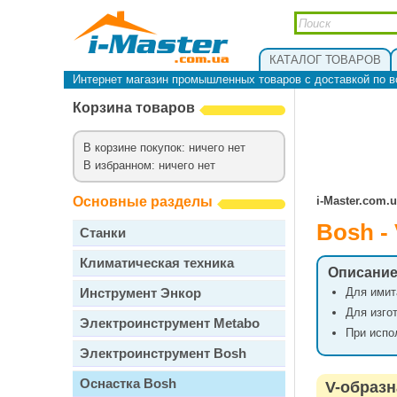
КАТАЛОГ ТОВАРОВ
Интернет магазин промышленных товаров с доставкой по в
Корзина товаров
В корзине покупок: ничего нет
В избранном: ничего нет
Основные разделы
i-Master.com.
Bosh -
Станки
Климатическая техника
Описани
Инструмент Энкор
Для имит
Для изго
Электроинструмент Metabo
При испо
Электроинструмент Bosh
Оснастка Bosh
V-образн