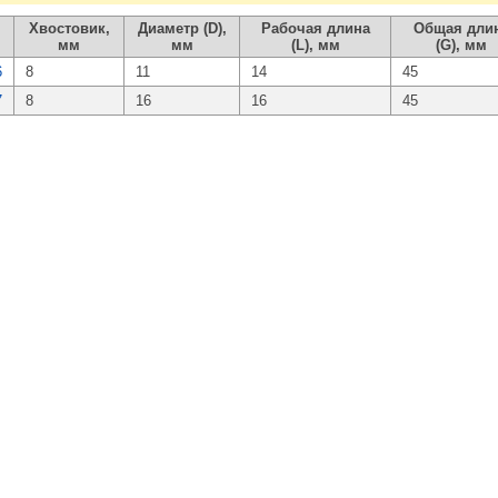
Хвостовик,
Диаметр (D),
Рабочая длина
Общая дли
мм
мм
(L), мм
(G), мм
6
8
11
14
45
7
8
16
16
45