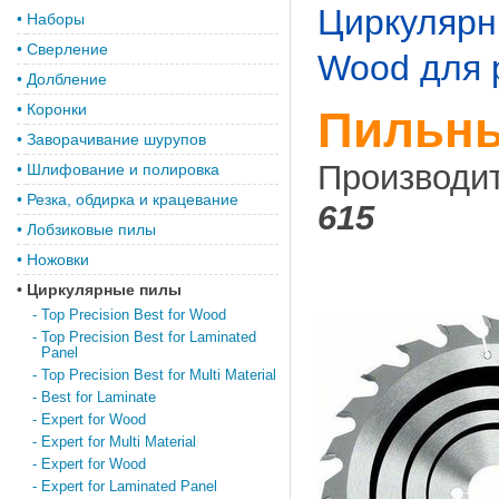
Циркулярн
•
Наборы
•
Сверление
Wood для 
•
Долбление
•
Коронки
Пильны
•
Заворачивание шурупов
Производи
•
Шлифование и полировка
•
Резка, обдирка и крацевание
615
•
Лобзиковые пилы
•
Ножовки
•
Циркулярные пилы
-
Top Precision Best for Wood
-
Top Precision Best for Laminated
Panel
-
Top Precision Best for Multi Material
-
Best for Laminate
-
Expert for Wood
-
Expert for Multi Material
-
Expert for Wood
-
Expert for Laminated Panel