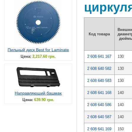
циркул
Внешн
Код товара
диамет
дюйм
Пильный диск Best for Laminate
Цена:
2,217.60 грн.
2 608 641 167
130
2 608 640 582
130
2 608 640 583
130
2 608 641 168
140
Направляющий башмак
Цена:
639.90 грн.
2 608 640 586
140
2 608 640 587
140
2 608 641 169
150