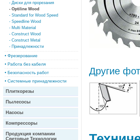
-
Диски для прорезания
-
Optiline Wood
-
Standard for Wood Speed
-
Speedline Wood
-
Multi Material
-
Construct Wood
-
Construct Metal
-
Принадлежности
•
Фрезерование
•
Работа без кабеля
Другие фо
•
Безопасность работ
•
Системные принадлежности
Плиткорезы
Пылесосы
Насосы
Компрессоры
Продукция компании
Техниче
Световые Технологии