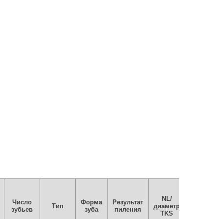
NL/
Число
Форма
Результат
В упаков
Тип
диаметр
зубьев
зуба
пиления
шт
TKS