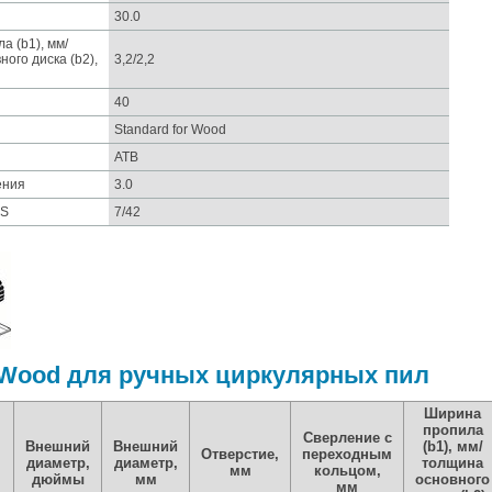
30.0
а (b1), мм/
ого диска (b2),
3,2/2,2
40
Standard for Wood
ATB
ения
3.0
KS
7/42
e Wood для ручных циркулярных пил
Ширина
пропила
Сверление с
Внешний
Внешний
(b1), мм/
Отверстие,
переходным
диаметр,
диаметр,
толщина
мм
кольцом,
дюймы
мм
основного
мм