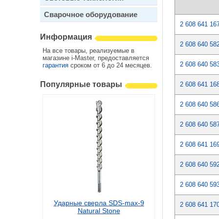
Сварочное оборудование
2 608 641 16
Информация
2 608 640 58
На все товары, реализуемые в
магазине i-Master, предоставляется
2 608 640 58
гарантия
сроком от 6 до 24 месяцев.
Популярные товары
2 608 641 16
2 608 640 58
2 608 640 58
2 608 641 16
2 608 640 59
2 608 640 59
Ударные сверла SDS-max-9
2 608 641 17
Natural Stone