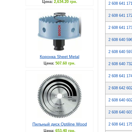
Цена:
2,634.20 грн.
2 608 641 17
2 608 641 17
2 608 641 17
2 608 640 59
2 608 640 59
Коронка Sheet Metal
Цена:
507.60 грн.
2 608 640 73
2 608 641 17
2 608 642 60
2 608 640 60
2 608 640 60
Пильный диск Optiline Wood
2 608 641 17
Цена:
653.40 грн.