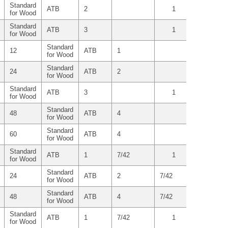
Standard
ATB
2
1
479.26 г
for Wood
Standard
ATB
3
1
670.42 г
for Wood
Standard
12
ATB
1
1
for Wood
Standard
24
ATB
2
1
for Wood
Standard
ATB
3
1
670.42 г
for Wood
Standard
48
ATB
4
1
for Wood
Standard
60
ATB
4
1
for Wood
Standard
ATB
1
7/42
1
for Wood
Standard
24
ATB
2
7/42
1
for Wood
Standard
48
ATB
4
7/42
1
for Wood
Standard
ATB
1
7/42
1
for Wood