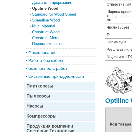
-
Диски для прорезания
Отверстие, мм
-
Optiline Wood
Ширина пропил
-
Standard for Wood Speed
толщина основн
-
Speedline Wood
мм
-
Multi Material
Число зубьев
-
Construct Wood
Тип
-
Construct Metal
Форма зуба
-
Принадлежности
Результат пил
•
Фрезерование
NL/диаметр T
•
Работа без кабеля
•
Безопасность работ
•
Системные принадлежности
Плиткорезы
Пылесосы
Optilin
Насосы
Компрессоры
Код товара
Продукция компании
Световые Технологии