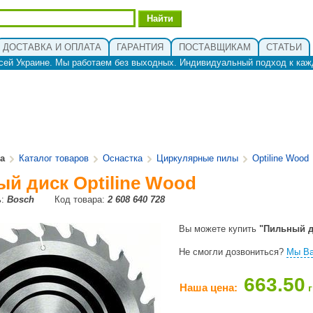
ДОСТАВКА И ОПЛАТА
ГАРАНТИЯ
ПОСТАВЩИКАМ
СТАТЬИ
сей Украине. Мы работаем без выходных. Индивидуальный подход к каж
ua
Каталог товаров
Оснастка
Циркулярные пилы
Optiline Wood
й диск Optiline Wood
ь:
Bosch
Код товара:
2 608 640 728
Вы можете купить
"Пильный д
Не смогли дозвониться?
Мы Ва
663.50
Наша цена:
г