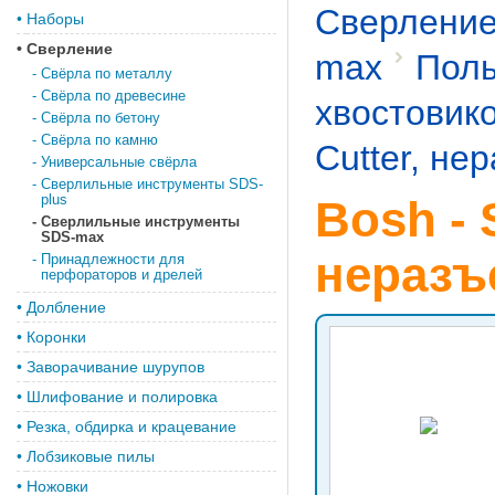
Сверлени
•
Наборы
•
Сверление
max
Полы
-
Свёрла по металлу
-
Свёрла по древесине
хвостовик
-
Свёрла по бетону
-
Свёрла по камню
Cutter, не
-
Универсальные свёрла
-
Сверлильные инструменты SDS-
plus
Bosh - 
-
Сверлильные инструменты
SDS-max
неразъ
-
Принадлежности для
перфораторов и дрелей
•
Долбление
•
Коронки
•
Заворачивание шурупов
•
Шлифование и полировка
•
Резка, обдирка и крацевание
•
Лобзиковые пилы
•
Ножовки