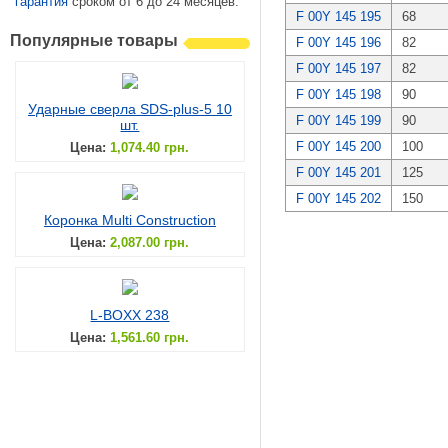
гарантия
сроком от 6 до 24 месяцев.
F 00Y 145 195
68
Популярные товары
F 00Y 145 196
82
F 00Y 145 197
82
F 00Y 145 198
90
Ударные сверла SDS-plus-5 10
F 00Y 145 199
90
шт.
F 00Y 145 200
100
Цена:
1,074.40 грн.
F 00Y 145 201
125
F 00Y 145 202
150
Коронка Multi Construction
Цена:
2,087.00 грн.
L-BOXX 238
Цена:
1,561.60 грн.