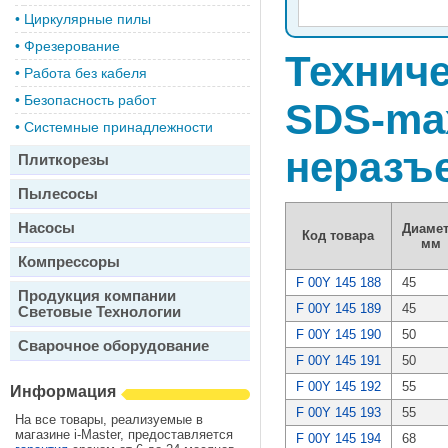
•
Циркулярные пилы
•
Фрезерование
Техниче
•
Работа без кабеля
•
Безопасность работ
SDS-max
•
Системные принадлежности
неразъ
Плиткорезы
Пылесосы
Насосы
Диамет
Код товара
мм
Компрессоры
F 00Y 145 188
45
Продукция компании
F 00Y 145 189
45
Световые Технологии
F 00Y 145 190
50
Сварочное оборудование
F 00Y 145 191
50
F 00Y 145 192
55
Информация
F 00Y 145 193
55
На все товары, реализуемые в
магазине i-Master, предоставляется
F 00Y 145 194
68