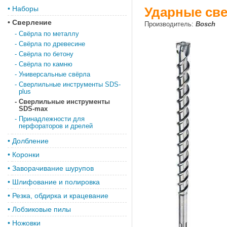
•
Наборы
Ударные све
•
Сверление
Производитель:
Bosch
-
Свёрла по металлу
-
Свёрла по древесине
-
Свёрла по бетону
-
Свёрла по камню
-
Универсальные свёрла
-
Сверлильные инструменты SDS-
plus
-
Сверлильные инструменты
SDS-max
-
Принадлежности для
перфораторов и дрелей
•
Долбление
•
Коронки
•
Заворачивание шурупов
•
Шлифование и полировка
•
Резка, обдирка и крацевание
•
Лобзиковые пилы
•
Ножовки