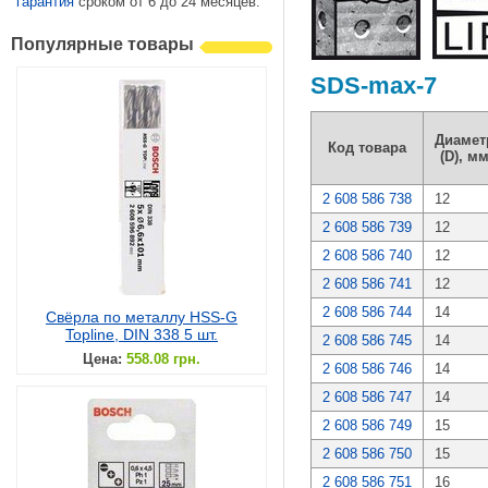
гарантия
сроком от 6 до 24 месяцев.
Популярные товары
SDS-max-7
Диамет
Код товара
(D), м
2 608 586 738
12
2 608 586 739
12
2 608 586 740
12
2 608 586 741
12
2 608 586 744
14
Свёрла по металлу HSS-G
Topline, DIN 338 5 шт.
2 608 586 745
14
Цена:
558.08 грн.
2 608 586 746
14
2 608 586 747
14
2 608 586 749
15
2 608 586 750
15
2 608 586 751
16