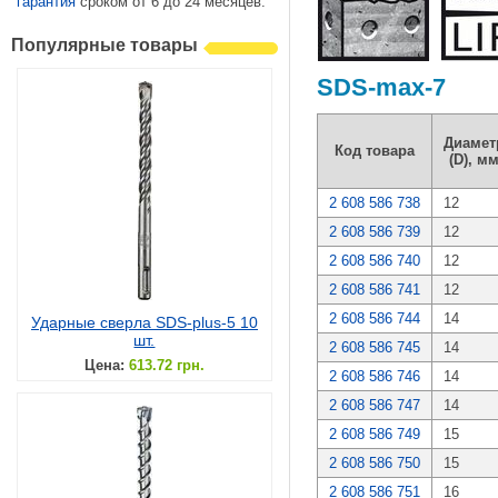
гарантия
сроком от 6 до 24 месяцев.
Популярные товары
SDS-max-7
Диамет
Код товара
(D), м
2 608 586 738
12
2 608 586 739
12
2 608 586 740
12
2 608 586 741
12
2 608 586 744
14
Ударные сверла SDS-plus-5 10
шт.
2 608 586 745
14
Цена:
613.72 грн.
2 608 586 746
14
2 608 586 747
14
2 608 586 749
15
2 608 586 750
15
2 608 586 751
16