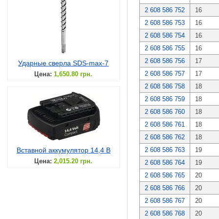
2 608 586 752
16
2 608 586 753
16
2 608 586 754
16
2 608 586 755
16
2 608 586 756
17
Ударные сверла SDS-max-7
2 608 586 757
17
Цена:
1,650.80 грн.
2 608 586 758
18
2 608 586 759
18
2 608 586 760
18
2 608 586 761
18
2 608 586 762
18
Вставной аккумулятор 14,4 В
2 608 586 763
19
Цена:
2,015.20 грн.
2 608 586 764
19
2 608 586 765
20
2 608 586 766
20
2 608 586 767
20
2 608 586 768
20