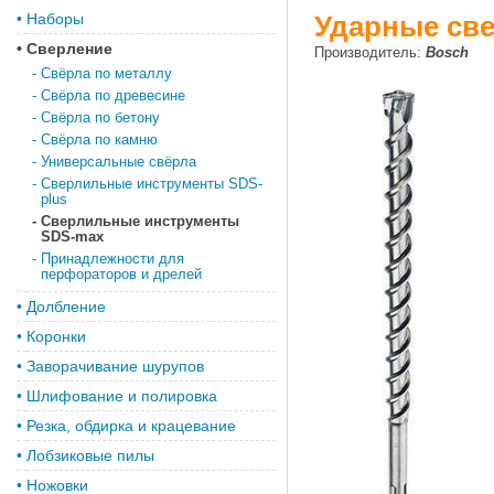
•
Наборы
Ударные све
•
Сверление
Производитель:
Bosch
-
Свёрла по металлу
-
Свёрла по древесине
-
Свёрла по бетону
-
Свёрла по камню
-
Универсальные свёрла
-
Сверлильные инструменты SDS-
plus
-
Сверлильные инструменты
SDS-max
-
Принадлежности для
перфораторов и дрелей
•
Долбление
•
Коронки
•
Заворачивание шурупов
•
Шлифование и полировка
•
Резка, обдирка и крацевание
•
Лобзиковые пилы
•
Ножовки