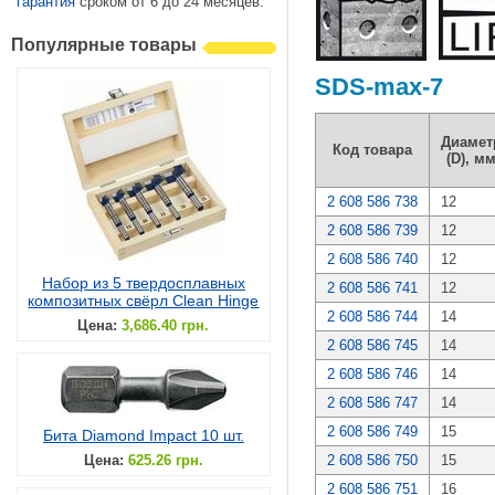
гарантия
сроком от 6 до 24 месяцев.
Популярные товары
SDS-max-7
Диамет
Код товара
(D), м
2 608 586 738
12
2 608 586 739
12
2 608 586 740
12
Набор из 5 твердосплавных
2 608 586 741
12
композитных свёрл Clean Hinge
2 608 586 744
14
Цена:
3,686.40 грн.
2 608 586 745
14
2 608 586 746
14
2 608 586 747
14
2 608 586 749
15
Бита Diamond Impact 10 шт.
Цена:
625.26 грн.
2 608 586 750
15
2 608 586 751
16