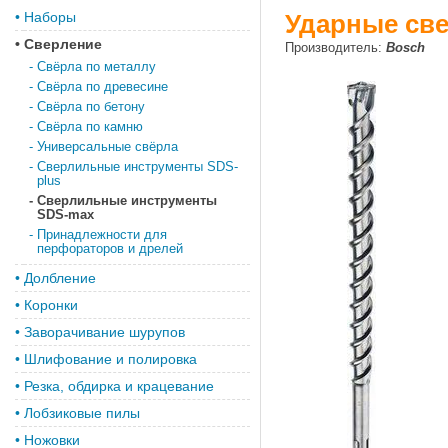
•
Наборы
Ударные све
•
Сверление
Производитель:
Bosch
-
Свёрла по металлу
-
Свёрла по древесине
-
Свёрла по бетону
-
Свёрла по камню
-
Универсальные свёрла
-
Сверлильные инструменты SDS-
plus
-
Сверлильные инструменты
SDS-max
-
Принадлежности для
перфораторов и дрелей
•
Долбление
•
Коронки
•
Заворачивание шурупов
•
Шлифование и полировка
•
Резка, обдирка и крацевание
•
Лобзиковые пилы
•
Ножовки