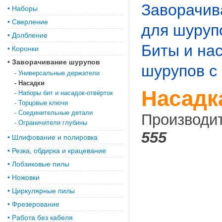
Заворачив
•
Наборы
•
Сверление
для шуруп
•
Долбление
Биты и нас
•
Коронки
•
Заворачивание шурупов
шурупов с
-
Универсальные держатели
-
Насадки
Насадка
-
Наборы бит и насадок-отвёрток
-
Торцовые ключи
-
Соединительные детали
Производи
-
Ограничители глубины
555
•
Шлифование и полировка
•
Резка, обдирка и крацевание
•
Лобзиковые пилы
•
Ножовки
•
Циркулярные пилы
•
Фрезерование
•
Работа без кабеля