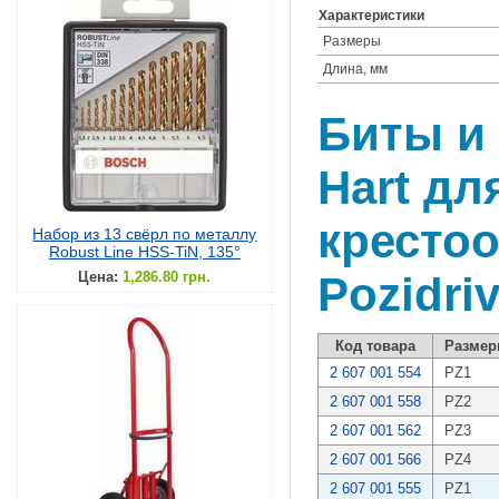
Характеристики
Размеры
Длина, мм
Биты и 
Hart дл
кресто
Набор из 13 свёрл по металлу
Robust Line HSS-TiN, 135°
Цена:
1,286.80 грн.
Pozidri
Код товара
Разме
2 607 001 554
PZ1
2 607 001 558
PZ2
2 607 001 562
PZ3
2 607 001 566
PZ4
2 607 001 555
PZ1