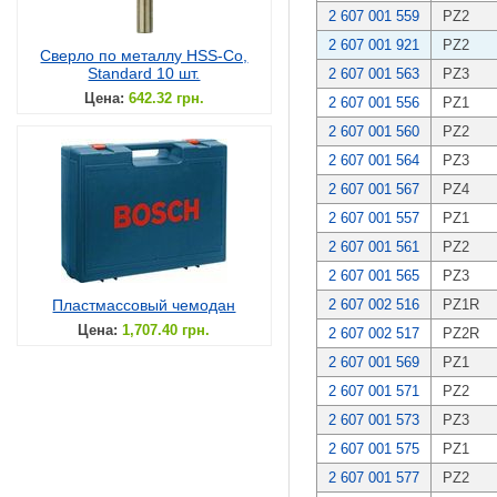
2 607 001 559
PZ2
2 607 001 921
PZ2
Сверло по металлу HSS-Co,
Standard 10 шт.
2 607 001 563
PZ3
Цена:
642.32 грн.
2 607 001 556
PZ1
2 607 001 560
PZ2
2 607 001 564
PZ3
2 607 001 567
PZ4
2 607 001 557
PZ1
2 607 001 561
PZ2
2 607 001 565
PZ3
Пластмассовый чемодан
2 607 002 516
PZ1R
Цена:
1,707.40 грн.
2 607 002 517
PZ2R
2 607 001 569
PZ1
2 607 001 571
PZ2
2 607 001 573
PZ3
2 607 001 575
PZ1
2 607 001 577
PZ2