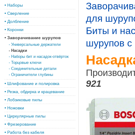
Заворачив
•
Наборы
•
Сверление
для шуруп
•
Долбление
Биты и нас
•
Коронки
•
Заворачивание шурупов
шурупов с
-
Универсальные держатели
-
Насадки
Насадка
-
Наборы бит и насадок-отвёрток
-
Торцовые ключи
-
Соединительные детали
Производи
-
Ограничители глубины
921
•
Шлифование и полировка
•
Резка, обдирка и крацевание
•
Лобзиковые пилы
•
Ножовки
•
Циркулярные пилы
•
Фрезерование
•
Работа без кабеля