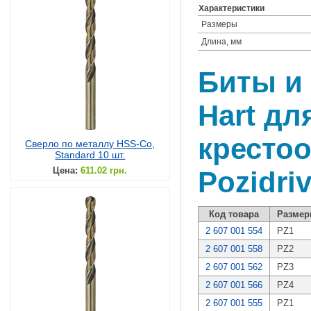
Характеристики
Размеры
Длина, мм
Биты и 
Hart дл
кресто
Сверло по металлу HSS-Co,
Standard 10 шт.
Цена:
611.02 грн.
Pozidri
Код товара
Разме
2 607 001 554
PZ1
2 607 001 558
PZ2
2 607 001 562
PZ3
2 607 001 566
PZ4
2 607 001 555
PZ1