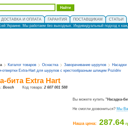
ДОСТАВКА И ОПЛАТА
ГАРАНТИЯ
ПОСТАВЩИКАМ
СТАТЬИ
сей Украине. Мы работаем без выходных. Индивидуальный подход к каж
ua
Каталог товаров
Оснастка
Заворачивание шурупов
Насадки
и-отвертки Extra-Hart для шурупов с крестообразным шлицем Pozidriv
а-бита Extra Hart
ь:
Bosch
Код товара:
2 607 001 588
Вы можете купить
"Насадка-бит
Не смогли дозвониться?
Мы Ва
287.64
Наша цена:
г