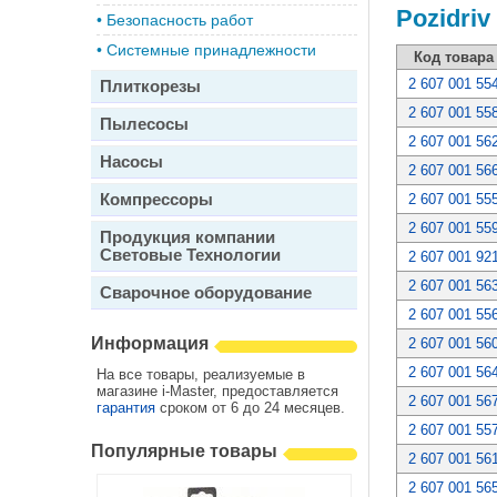
Pozidriv
•
Безопасность работ
•
Системные принадлежности
Код товара
2 607 001 55
Плиткорезы
2 607 001 55
Пылесосы
2 607 001 56
Насосы
2 607 001 56
Компрессоры
2 607 001 55
2 607 001 55
Продукция компании
Световые Технологии
2 607 001 92
2 607 001 56
Сварочное оборудование
2 607 001 55
Информация
2 607 001 56
2 607 001 56
На все товары, реализуемые в
магазине i-Master, предоставляется
2 607 001 56
гарантия
сроком от 6 до 24 месяцев.
2 607 001 55
Популярные товары
2 607 001 56
2 607 001 56