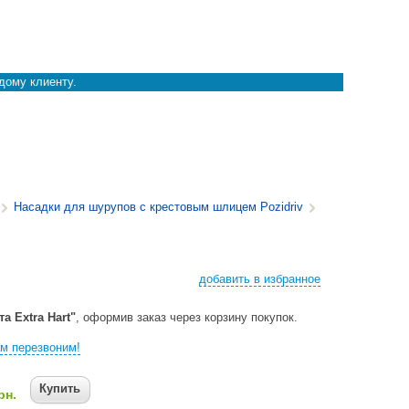
дому клиенту.
Насадки для шурупов с крестовым шлицем Pozidriv
добавить в избранное
а Extra Hart"
, оформив заказ через корзину покупок.
м перезвоним!
Купить
рн.