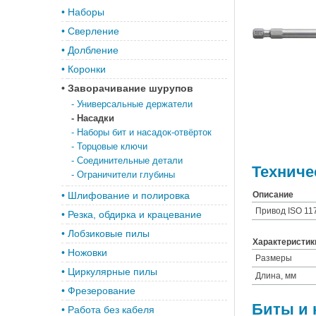
•
Наборы
•
Сверление
•
Долбление
•
Коронки
•
Заворачивание шурупов
-
Универсальные держатели
-
Насадки
-
Наборы бит и насадок-отвёрток
-
Торцовые ключи
-
Соединительные детали
Техниче
-
Ограничители глубины
•
Шлифование и полировка
Описание
Привод ISO 117
•
Резка, обдирка и крацевание
•
Лобзиковые пилы
Характеристик
•
Ножовки
Размеры
•
Циркулярные пилы
Длина, мм
•
Фрезерование
Биты и 
•
Работа без кабеля