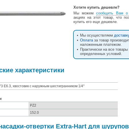
Хотите купить дешевле?
Мы можем
сообщить Вам о 
акциях на этот товар, что п
купить его еще дешевле.
•
Мы осуществляем
доставк
•
Оплата
за товар производи
наложенным платежом.
•
Практически на все товары
определенных условий.
ские характеристики
3 E6.3, хвостовик с наружным шестигранником 1/4"
и
PZ2
152.0
насадки-отвертки Extra-Hart для шуруп