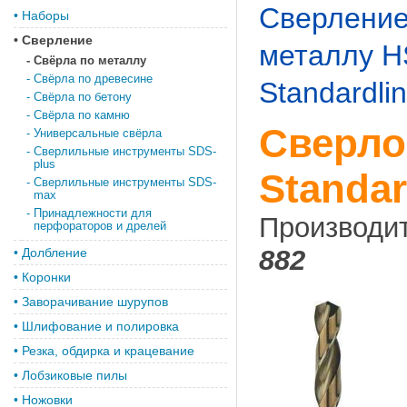
Сверлени
•
Наборы
•
Сверление
металлу H
-
Свёрла по металлу
-
Свёрла по древесине
Standardli
-
Свёрла по бетону
-
Свёрла по камню
Сверло
-
Универсальные свёрла
-
Сверлильные инструменты SDS-
plus
Standar
-
Сверлильные инструменты SDS-
max
-
Принадлежности для
Производи
перфораторов и дрелей
882
•
Долбление
•
Коронки
•
Заворачивание шурупов
•
Шлифование и полировка
•
Резка, обдирка и крацевание
•
Лобзиковые пилы
•
Ножовки