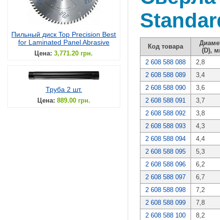
Standar
Пильный диск Top Precision Best
for Laminated Panel Abrasive
Диаме
Код товара
(D), 
Цена:
3,771.20 грн.
2 608 588 088
2,8
2 608 588 089
3,4
2 608 588 090
3,6
Труба 2 шт.
Цена:
889.00 грн.
2 608 588 091
3,7
2 608 588 092
3,8
2 608 588 093
4,3
2 608 588 094
4,4
2 608 588 095
5,3
2 608 588 096
6,2
2 608 588 097
6,7
2 608 588 098
7,2
2 608 588 099
7,8
2 608 588 100
8,2