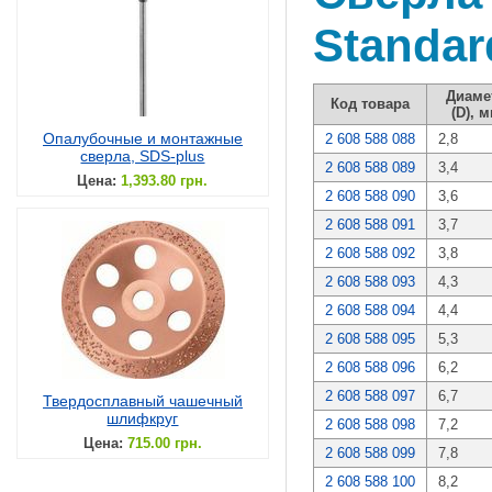
Standar
Диаме
Код товара
(D), 
Опалубочные и монтажные
2 608 588 088
2,8
сверла, SDS-plus
2 608 588 089
3,4
Цена:
1,393.80 грн.
2 608 588 090
3,6
2 608 588 091
3,7
2 608 588 092
3,8
2 608 588 093
4,3
2 608 588 094
4,4
2 608 588 095
5,3
2 608 588 096
6,2
2 608 588 097
6,7
Твердосплавный чашечный
шлифкруг
2 608 588 098
7,2
Цена:
715.00 грн.
2 608 588 099
7,8
2 608 588 100
8,2