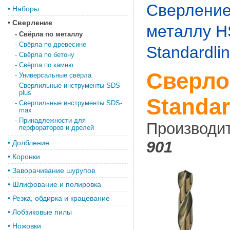
Сверлени
•
Наборы
•
Сверление
металлу H
-
Свёрла по металлу
-
Свёрла по древесине
Standardli
-
Свёрла по бетону
-
Свёрла по камню
Сверло
-
Универсальные свёрла
-
Сверлильные инструменты SDS-
plus
Standar
-
Сверлильные инструменты SDS-
max
-
Принадлежности для
Производи
перфораторов и дрелей
901
•
Долбление
•
Коронки
•
Заворачивание шурупов
•
Шлифование и полировка
•
Резка, обдирка и крацевание
•
Лобзиковые пилы
•
Ножовки