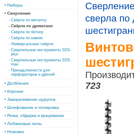
Сверлени
•
Наборы
•
Сверление
свeрла по
-
Свёрла по металлу
-
Свёрла по древесине
шестигран
-
Свёрла по бетону
-
Свёрла по камню
Винтов
-
Универсальные свёрла
-
Сверлильные инструменты SDS-
plus
шестиг
-
Сверлильные инструменты SDS-
max
-
Принадлежности для
Производи
перфораторов и дрелей
723
•
Долбление
•
Коронки
•
Заворачивание шурупов
•
Шлифование и полировка
•
Резка, обдирка и крацевание
•
Лобзиковые пилы
•
Ножовки