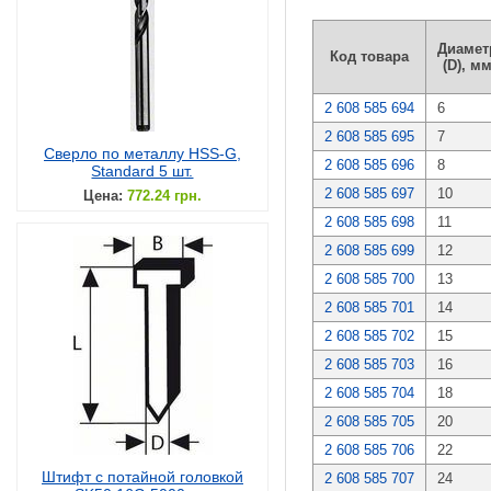
Диамет
Код товара
(D), м
2 608 585 694
6
2 608 585 695
7
Сверло по металлу HSS-G,
2 608 585 696
8
Standard 5 шт.
2 608 585 697
10
Цена:
772.24 грн.
2 608 585 698
11
2 608 585 699
12
2 608 585 700
13
2 608 585 701
14
2 608 585 702
15
2 608 585 703
16
2 608 585 704
18
2 608 585 705
20
2 608 585 706
22
Штифт с потайной головкой
2 608 585 707
24