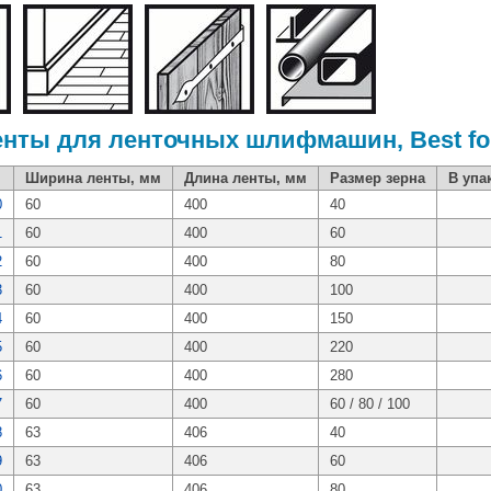
ты для ленточных шлифмашин, Best fo
Ширина ленты, мм
Длина ленты, мм
Размер зерна
В упа
0
60
400
40
1
60
400
60
2
60
400
80
3
60
400
100
4
60
400
150
5
60
400
220
6
60
400
280
7
60
400
60 / 80 / 100
8
63
406
40
9
63
406
60
0
63
406
80