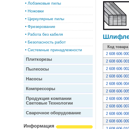
•
Лобзиковые пилы
•
Ножовки
•
Циркулярные пилы
•
Фрезерование
•
Работа без кабеля
Шлифлен
•
Безопасность работ
Код товара
•
Системные принадлежности
2 608 606 00
Плиткорезы
2 608 606 00
Пылесосы
2 608 606 00
2 608 606 00
Насосы
2 608 606 00
Компрессоры
2 608 606 00
Продукция компании
2 608 606 00
Световые Технологии
2 608 606 00
Сварочное оборудование
2 608 606 00
2 608 606 00
Информация
2 608 606 01