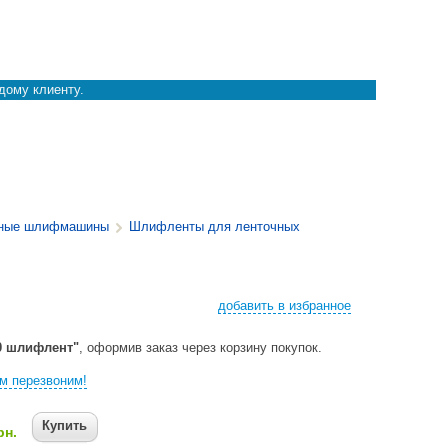
дому клиенту.
чные шлифмашины
Шлифленты для ленточных
добавить в избранное
0 шлифлент"
, оформив заказ через корзину покупок.
м перезвоним!
Купить
рн.