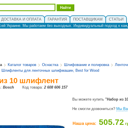
ДОСТАВКА И ОПЛАТА
ГАРАНТИЯ
ПОСТАВЩИКАМ
СТАТЬИ
сей Украине. Мы работаем без выходных. Индивидуальный подход к каж
ua
Каталог товаров
Оснастка
Шлифование и полировка
Ленто
Шлифленты для ленточных шлифмашин, Best for Wood
из 10 шлифлент
ь:
Bosch
Код товара:
2 608 606 157
Вы можете купить
"Набор из 1
Не смогли дозвониться?
Мы Ва
505.72
Наша цена:
г