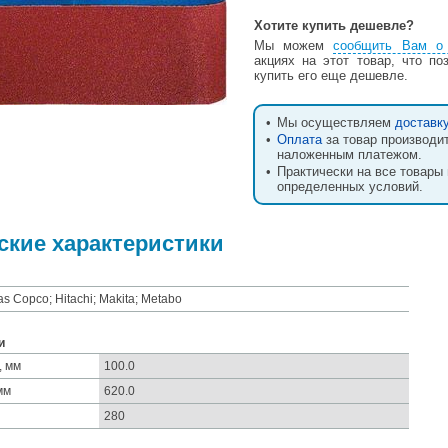
Хотите купить дешевле?
Мы можем
сообщить Вам о 
акциях на этот товар, что по
купить его еще дешевле.
•
Мы осуществляем
доставк
•
Оплата
за товар производи
наложенным платежом.
•
Практически на все товары
определенных условий.
ские характеристики
as Copco; Hitachi; Makita; Metabo
и
, мм
100.0
мм
620.0
280