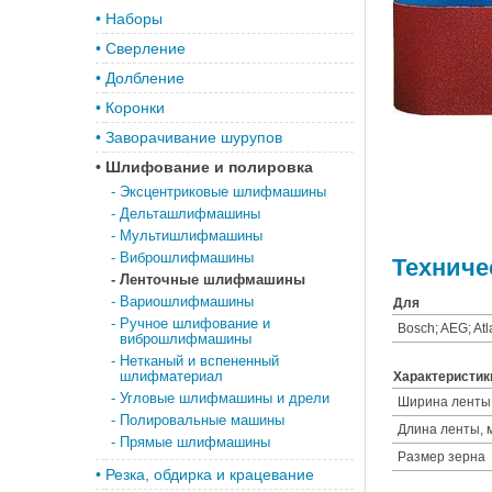
•
Наборы
•
Сверление
•
Долбление
•
Коронки
•
Заворачивание шурупов
•
Шлифование и полировка
-
Эксцентриковые шлифмашины
-
Дельташлифмашины
-
Мультишлифмашины
-
Виброшлифмашины
Техниче
-
Ленточные шлифмашины
-
Вариошлифмашины
Для
-
Ручное шлифование и
Bosch; AEG; Atl
виброшлифмашины
-
Нетканый и вспененный
шлифматериал
Характеристик
-
Угловые шлифмашины и дрели
Ширина ленты
-
Полировальные машины
Длина ленты, 
-
Прямые шлифмашины
Размер зерна
•
Резка, обдирка и крацевание