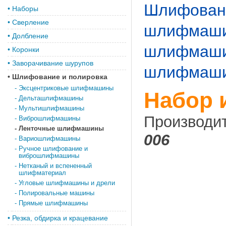
Шлифовани
•
Наборы
•
Сверление
шлифмаш
•
Долбление
шлифмаш
•
Коронки
•
Заворачивание шурупов
шлифмашин
•
Шлифование и полировка
-
Эксцентриковые шлифмашины
Набор 
-
Дельташлифмашины
-
Мультишлифмашины
Производи
-
Виброшлифмашины
-
Ленточные шлифмашины
006
-
Вариошлифмашины
-
Ручное шлифование и
виброшлифмашины
-
Нетканый и вспененный
шлифматериал
-
Угловые шлифмашины и дрели
-
Полировальные машины
-
Прямые шлифмашины
•
Резка, обдирка и крацевание