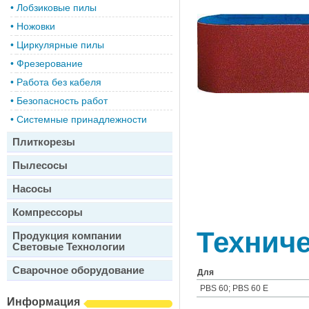
•
Лобзиковые пилы
•
Ножовки
•
Циркулярные пилы
•
Фрезерование
•
Работа без кабеля
•
Безопасность работ
•
Системные принадлежности
Плиткорезы
Пылесосы
Насосы
Компрессоры
Техниче
Продукция компании
Световые Технологии
Сварочное оборудование
Для
PBS 60; PBS 60 E
Информация