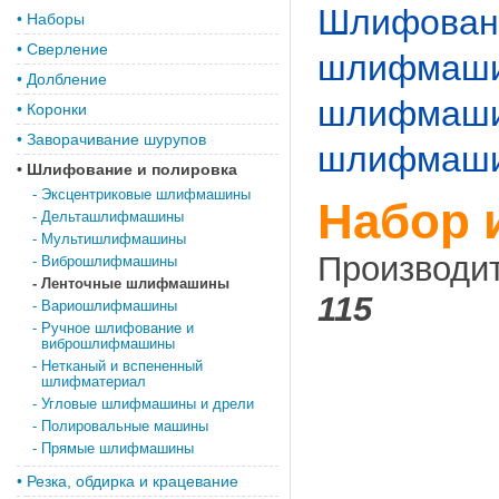
Шлифовани
•
Наборы
•
Сверление
шлифмаш
•
Долбление
шлифмаш
•
Коронки
•
Заворачивание шурупов
шлифмашин
•
Шлифование и полировка
-
Эксцентриковые шлифмашины
Набор 
-
Дельташлифмашины
-
Мультишлифмашины
Производи
-
Виброшлифмашины
-
Ленточные шлифмашины
115
-
Вариошлифмашины
-
Ручное шлифование и
виброшлифмашины
-
Нетканый и вспененный
шлифматериал
-
Угловые шлифмашины и дрели
-
Полировальные машины
-
Прямые шлифмашины
•
Резка, обдирка и крацевание