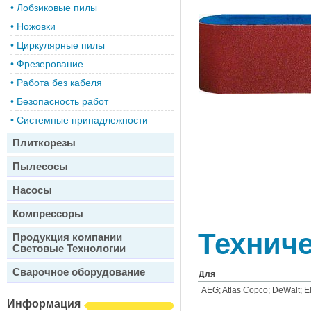
•
Лобзиковые пилы
•
Ножовки
•
Циркулярные пилы
•
Фрезерование
•
Работа без кабеля
•
Безопасность работ
•
Системные принадлежности
Плиткорезы
Пылесосы
Насосы
Компрессоры
Техниче
Продукция компании
Световые Технологии
Сварочное оборудование
Для
AEG; Atlas Copco; DeWalt; El
Информация