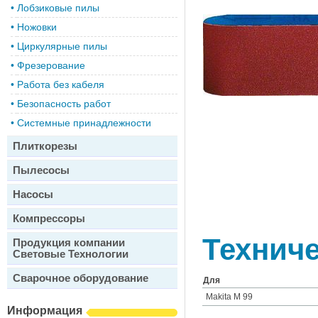
•
Лобзиковые пилы
•
Ножовки
•
Циркулярные пилы
•
Фрезерование
•
Работа без кабеля
•
Безопасность работ
•
Системные принадлежности
Плиткорезы
Пылесосы
Насосы
Компрессоры
Техниче
Продукция компании
Световые Технологии
Сварочное оборудование
Для
Makita M 99
Информация