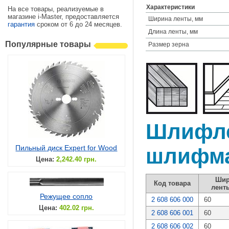
Характеристики
На все товары, реализуемые в
магазине i-Master, предоставляется
Ширина ленты, мм
гарантия
сроком от 6 до 24 месяцев.
Длина ленты, мм
Популярные товары
Размер зерна
Шлифле
Пильный диск Expert for Wood
шлифма
Цена:
2,242.40 грн.
Шир
Код товара
лент
Режущее сопло
2 608 606 000
60
Цена:
402.02 грн.
2 608 606 001
60
2 608 606 002
60