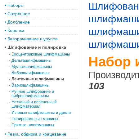
Шлифовани
•
Наборы
•
Сверление
шлифмаш
•
Долбление
шлифмаш
•
Коронки
•
Заворачивание шурупов
шлифмашин
•
Шлифование и полировка
-
Эксцентриковые шлифмашины
Набор 
-
Дельташлифмашины
-
Мультишлифмашины
Производи
-
Виброшлифмашины
-
Ленточные шлифмашины
103
-
Вариошлифмашины
-
Ручное шлифование и
виброшлифмашины
-
Нетканый и вспененный
шлифматериал
-
Угловые шлифмашины и дрели
-
Полировальные машины
-
Прямые шлифмашины
•
Резка, обдирка и крацевание